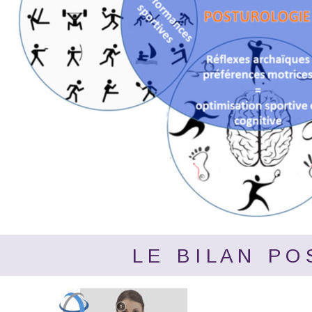
L E   B I L A N   P O